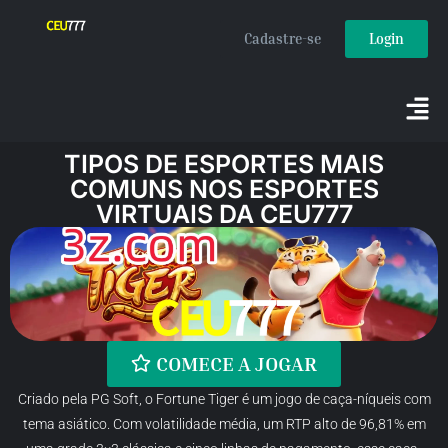
Cadastre-se
Login
TIPOS DE ESPORTES MAIS
COMUNS NOS ESPORTES
VIRTUAIS DA CEU777
COMECE A JOGAR
Criado pela PG Soft, o Fortune Tiger é um jogo de caça-níqueis com
tema asiático. Com volatilidade média, um RTP alto de 96,81% em