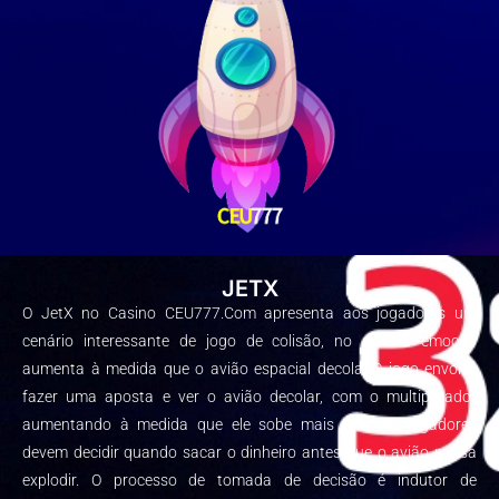
JETX
O JetX no Casino CEU777.Com apresenta aos jogadores um
cenário interessante de jogo de colisão, no qual a emoção
aumenta à medida que o avião espacial decola. O jogo envolve
fazer uma aposta e ver o avião decolar, com o multiplicador
aumentando à medida que ele sobe mais alto. Os jogadores
devem decidir quando sacar o dinheiro antes que o avião possa
explodir. O processo de tomada de decisão é indutor de