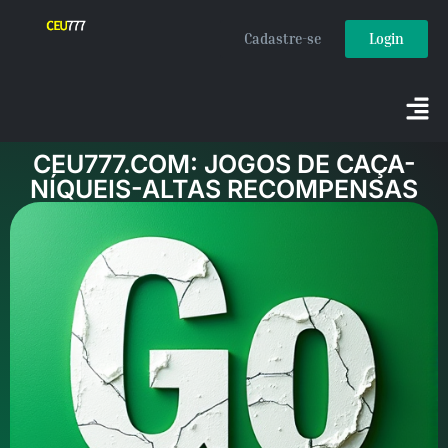
Cadastre-se
Login
CEU777.COM: JOGOS DE CAÇA-
NÍQUEIS-ALTAS RECOMPENSAS