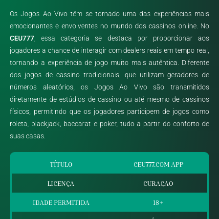
Os Jogos Ao Vivo têm se tornado uma das experiências mais
emocionantes e envolventes no mundo dos cassinos online. No
CEU777
, essa categoria se destaca por proporcionar aos
jogadores a chance de interagir com dealers reais em tempo real,
tornando a experiência de jogo muito mais autêntica. Diferente
dos jogos de cassino tradicionais, que utilizam geradores de
números aleatórios, os Jogos Ao Vivo são transmitidos
diretamente de estúdios de cassino ou até mesmo de cassinos
físicos, permitindo que os jogadores participem de jogos como
roleta, blackjack, baccarat e poker, tudo a partir do conforto de
suas casas.
TÍTULO
CEU777.COM APP
LICENÇA
CURAÇAO
IDADE PERMITIDA
18+